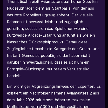
Thematisch spielt Aviamasters auf hoher See: Ein
Flugzeugträger dient als Startbasis, von der aus
das rote Propellerflugzeug abhebt. Der visuelle
Rahmen ist bewusst leicht und zugänglich
gehalten, sodass sich das Spiel eher wie eine
kurzweilige Arcade-Erfahrung anfühlt als wie ein
klassisches Glücksspielprodukt. Genau diese
Zugänglichkeit macht die Kategorie der Crash- und
Instant-Games so populär, sie darf aber nicht
darüber hinwegtäuschen, dass es sich um ein
Echtgeld-Glücksspiel mit realem Verlustrisiko
handelt.
Ein wichtiger Abgrenzungshinweis der Experten: Es
existiert ein Nachfolger namens Aviamasters 2 aus
dem Jahr 2026 mit einem höheren maximalen
Multiplikator von x1000 und vier zusätzlichen