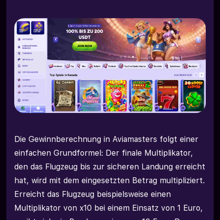
Die Gewinnberechnung in Aviamasters folgt einer
einfachen Grundformel: Der finale Multiplikator,
den das Flugzeug bis zur sicheren Landung erreicht
hat, wird mit dem eingesetzten Betrag multipliziert.
Erreicht das Flugzeug beispielsweise einen
Multiplikator von x10 bei einem Einsatz von 1 Euro,