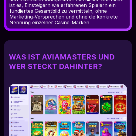
ist es, Einsteigern wie erfahrenen Spielern ein
fundiertes Gesamtbild zu vermitteln, ohne
Marketing-Versprechen und ohne die konkrete
Nennung einzelner Casino-Marken.
WAS IST AVIAMASTERS UND
WER STECKT DAHINTER?