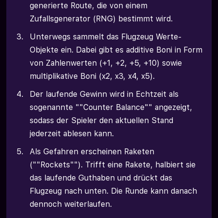
generierte Route, die von einem
Zufallsgenerator (RNG) bestimmt wird.
Unterwegs sammelt das Flugzeug Werte-
Objekte ein. Dabei gibt es additive Boni in Form
von Zahlenwerten (+1, +2, +5, +10) sowie
multiplikative Boni (x2, x3, x4, x5).
Der laufende Gewinn wird in Echtzeit als
sogenannte ""Counter Balance"" angezeigt,
sodass der Spieler den aktuellen Stand
jederzeit ablesen kann.
Als Gefahren erscheinen Raketen
(""Rockets""). Trifft eine Rakete, halbiert sie
das laufende Guthaben und drückt das
Flugzeug nach unten. Die Runde kann danach
dennoch weiterlaufen.