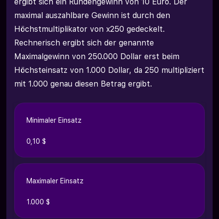
ergibt sich ein Rundengewinn von 10 Euro. Der
maximal auszahlbare Gewinn ist durch den
Höchstmultiplikator von x250 gedeckelt.
Rechnerisch ergibt sich der genannte
Maximalgewinn von 250.000 Dollar erst beim
Höchsteinsatz von 1.000 Dollar, da 250 multipliziert
mit 1.000 genau diesen Betrag ergibt.
Minimaler Einsatz
0,10 $
Maximaler Einsatz
1.000 $