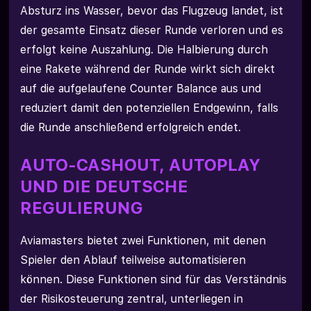
Absturz ins Wasser, bevor das Flugzeug landet, ist
der gesamte Einsatz dieser Runde verloren und es
erfolgt keine Auszahlung. Die Halbierung durch
eine Rakete während der Runde wirkt sich direkt
auf die aufgelaufene Counter Balance aus und
reduziert damit den potenziellen Endgewinn, falls
die Runde anschließend erfolgreich endet.
AUTO-CASHOUT, AUTOPLAY
UND DIE DEUTSCHE
REGULIERUNG
Aviamasters bietet zwei Funktionen, mit denen
Spieler den Ablauf teilweise automatisieren
können. Diese Funktionen sind für das Verständnis
der Risikosteuerung zentral, unterliegen in