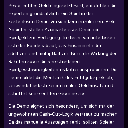
Bevor echtes Geld eingesetzt wird, empfehlen die
Experten grundsätzlich, ein Spiel in der
kostenlosen Demo-Version kennenzulernen. Viele
Anbieter stellen Aviamasters als Demo mit
Spielgeld zur Verfügung. In dieser Variante lassen
sich der Rundenablauf, das Einsammeln der
additiven und multiplikativen Boni, die Wirkung der
Raketen sowie die verschiedenen
Spielgeschwindigkeiten risikofrei ausprobieren. Die
Demo bildet die Mechanik des Echtgeldspiels ab,
verwendet jedoch keinen realen Geldeinsatz und
schüttet keine echten Gewinne aus.
Die Demo eignet sich besonders, um sich mit der
ungewohnten Cash-Out-Logik vertraut zu machen.
Da das manuelle Aussteigen fehlt, sollten Spieler