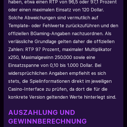
haben, etwa einen RTP von 96,5 oder 97,1 Prozent
oder einen maximalen Einsatz von 120 Dollar.
Solche Abweichungen sind vermutlich auf
Template- oder Fehlwerte zurückzuführen und den
offiziellen BGaming-Angaben nachzuordnen. Als
verlässliche Grundlage gelten daher die offiziellen
Zahlen: RTP 97 Prozent, maximaler Multiplikator
x250, Maximalgewinn 250.000 sowie eine
Einsatzspanne von 0,10 bis 1.000 Dollar. Bei
widersprüchlichen Angaben empfiehlt es sich
stets, die Spielinformationen direkt im jeweiligen
Casino-Interface zu prüfen, da dort die für die
konkrete Version geltenden Werte hinterlegt sind.
AUSZAHLUNG UND
GEWINNBERECHNUNG