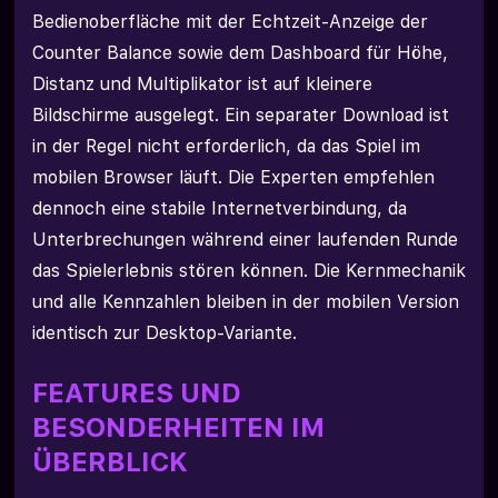
Bedienoberfläche mit der Echtzeit-Anzeige der
Counter Balance sowie dem Dashboard für Höhe,
Distanz und Multiplikator ist auf kleinere
Bildschirme ausgelegt. Ein separater Download ist
in der Regel nicht erforderlich, da das Spiel im
mobilen Browser läuft. Die Experten empfehlen
dennoch eine stabile Internetverbindung, da
Unterbrechungen während einer laufenden Runde
das Spielerlebnis stören können. Die Kernmechanik
und alle Kennzahlen bleiben in der mobilen Version
identisch zur Desktop-Variante.
FEATURES UND
BESONDERHEITEN IM
ÜBERBLICK