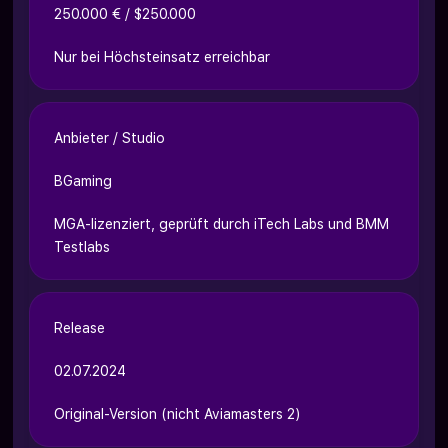
250.000 € / $250.000
Nur bei Höchsteinsatz erreichbar
Anbieter / Studio
BGaming
MGA-lizenziert, geprüft durch iTech Labs und BMM
Testlabs
Release
02.07.2024
Original-Version (nicht Aviamasters 2)