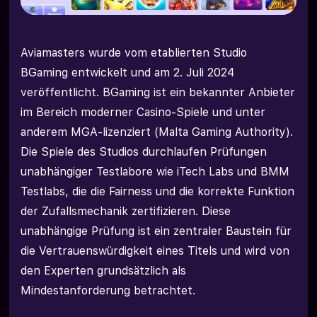
Aviamasters wurde vom etablierten Studio
BGaming entwickelt und am 2. Juli 2024
veröffentlicht. BGaming ist ein bekannter Anbieter
im Bereich moderner Casino-Spiele und unter
anderem MGA-lizenziert (Malta Gaming Authority).
Die Spiele des Studios durchlaufen Prüfungen
unabhängiger Testlabore wie iTech Labs und BMM
Testlabs, die die Fairness und die korrekte Funktion
der Zufallsmechanik zertifizieren. Diese
unabhängige Prüfung ist ein zentraler Baustein für
die Vertrauenswürdigkeit eines Titels und wird von
den Experten grundsätzlich als
Mindestanforderung betrachtet.