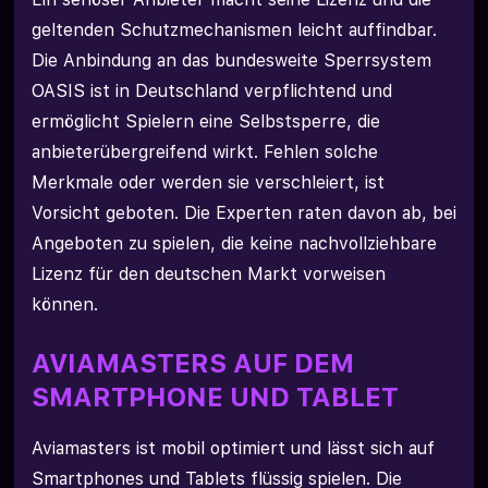
geltenden Schutzmechanismen leicht auffindbar.
Die Anbindung an das bundesweite Sperrsystem
OASIS ist in Deutschland verpflichtend und
ermöglicht Spielern eine Selbstsperre, die
anbieterübergreifend wirkt. Fehlen solche
Merkmale oder werden sie verschleiert, ist
Vorsicht geboten. Die Experten raten davon ab, bei
Angeboten zu spielen, die keine nachvollziehbare
Lizenz für den deutschen Markt vorweisen
können.
AVIAMASTERS AUF DEM
SMARTPHONE UND TABLET
Aviamasters ist mobil optimiert und lässt sich auf
Smartphones und Tablets flüssig spielen. Die