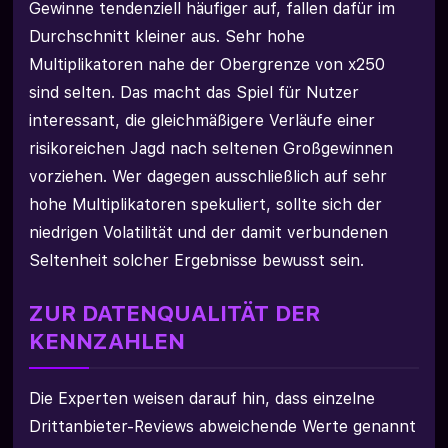
Gewinne tendenziell häufiger auf, fallen dafür im
Durchschnitt kleiner aus. Sehr hohe
Multiplikatoren nahe der Obergrenze von x250
sind selten. Das macht das Spiel für Nutzer
interessant, die gleichmäßigere Verläufe einer
risikoreichen Jagd nach seltenen Großgewinnen
vorziehen. Wer dagegen ausschließlich auf sehr
hohe Multiplikatoren spekuliert, sollte sich der
niedrigen Volatilität und der damit verbundenen
Seltenheit solcher Ergebnisse bewusst sein.
ZUR DATENQUALITÄT DER
KENNZAHLEN
Die Experten weisen darauf hin, dass einzelne
Drittanbieter-Reviews abweichende Werte genannt